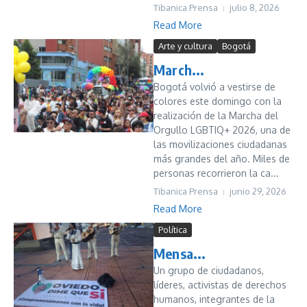
Tibanica Prensa
julio 8, 2026
Read More
Arte y cultura
Bogotá
March...
Bogotá volvió a vestirse de
colores este domingo con la
realización de la Marcha del
Orgullo LGBTIQ+ 2026, una de
las movilizaciones ciudadanas
más grandes del año. Miles de
personas recorrieron la ca...
Tibanica Prensa
junio 29, 2026
Read More
Política
Mensa...
Un grupo de ciudadanos,
líderes, activistas de derechos
humanos, integrantes de la