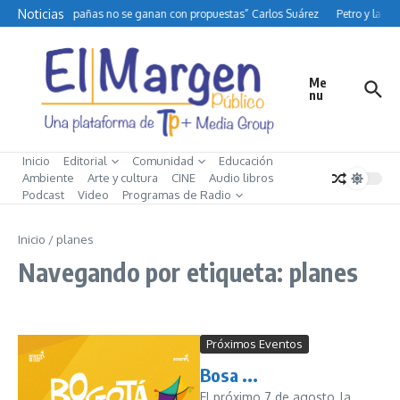
Saltar al contenido
Noticias
“Las campañas no se ganan con propuestas” Carlos Suárez
Petro y la difí
Me
nu
Inicio
Editorial
Comunidad
Educación
Ambiente
Arte y cultura
CINE
Audio libros
Podcast
Video
Programas de Radio
Inicio
/
planes
Navegando por etiqueta: planes
Próximos Eventos
Bosa ...
El próximo 7 de agosto, la