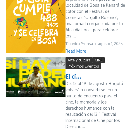
localidad de Bosa se llenará de
color con el Festival de
Cometas “Orgullo Bosuno”,
una jornada organizada por la
Alcaldía Local para celebrar
los ...
Tibanica Prensa
agosto 1, 2026
Read More
Arte y cultura
CINE
Próximos Eventos
El ci...
Del 12 al 19 de agosto, Bogotá
volverá a convertirse en un
punto de encuentro para el
cine, la memoria y los
derechos humanos con la
realización del 13.º Festival
Internacional de Cine por los
Derecho...