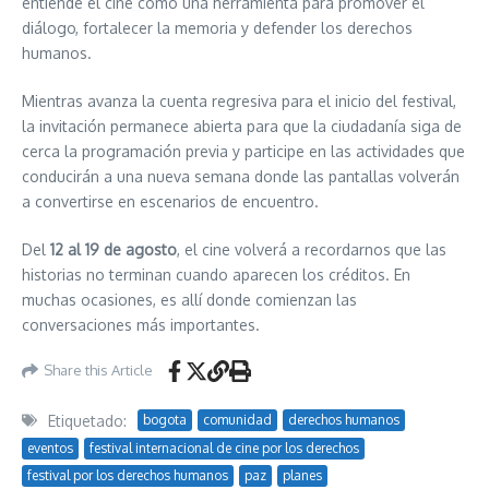
entiende el cine como una herramienta para promover el
diálogo, fortalecer la memoria y defender los derechos
humanos.
Mientras avanza la cuenta regresiva para el inicio del festival,
la invitación permanece abierta para que la ciudadanía siga de
cerca la programación previa y participe en las actividades que
conducirán a una nueva semana donde las pantallas volverán
a convertirse en escenarios de encuentro.
Del
12 al 19 de agosto
, el cine volverá a recordarnos que las
historias no terminan cuando aparecen los créditos. En
muchas ocasiones, es allí donde comienzan las
conversaciones más importantes.
Share this Article
Etiquetado:
bogota
comunidad
derechos humanos
eventos
festival internacional de cine por los derechos
festival por los derechos humanos
paz
planes