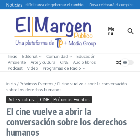
Saltar al contenido
Noticias
Petro y la difícil tarea de gobernar el cambio
Bosa celebrará el cumpleaños 
Me
nu
Inicio
Editorial
Comunidad
Educación
Ambiente
Arte y cultura
CINE
Audio libros
Podcast
Video
Programas de Radio
Inicio
/
Próximos Eventos
/
El cine vuelve a abrir la conversación
sobre los derechos humanos
Arte y cultura
CINE
Próximos Eventos
El cine vuelve a abrir la
conversación sobre los derechos
humanos