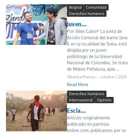
Bogotá
Comunidad
Derechos humanos
Juven...
Por: Elkin Calvo* La Junta de
Acción Comunal del barrio Java
II, en la localidad de Suba, está
dirigida por un joven
politólogo de la Universidad
Nacional de Colombia. Se trata
de Mateo Peñaloza, quie...
Tibanica Prensa
octubre 1, 2025
Read More
Derechos humanos
Internacional
Opinión
Escla...
Artículo originalmente
publicado en parresia-
online.com, publicamos por su