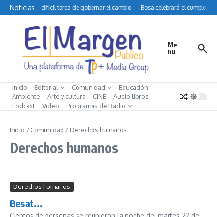
Saltar al contenido
Noticias
Petro y la difícil tarea de gobernar el cambio
Bosa celebrará el cumpleaños
Me
nu
Inicio
Editorial
Comunidad
Educación
Ambiente
Arte y cultura
CINE
Audio libros
Podcast
Video
Programas de Radio
Inicio
/
Comunidad
/
Derechos humanos
Derechos humanos
Derechos humanos
Besat...
Cientos de personas se reunieron la noche del martes 22 de