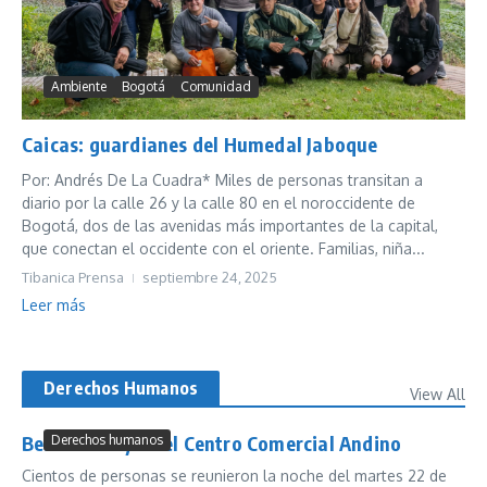
Ambiente
Bogotá
Comunidad
Caicas: guardianes del Humedal Jaboque
Por: Andrés De La Cuadra* Miles de personas transitan a
diario por la calle 26 y la calle 80 en el noroccidente de
Bogotá, dos de las avenidas más importantes de la capital,
que conectan el occidente con el oriente. Familias, niña...
Tibanica Prensa
septiembre 24, 2025
Leer más
Derechos Humanos
View All
Besatón Gay en el Centro Comercial Andino
Derechos humanos
Cientos de personas se reunieron la noche del martes 22 de