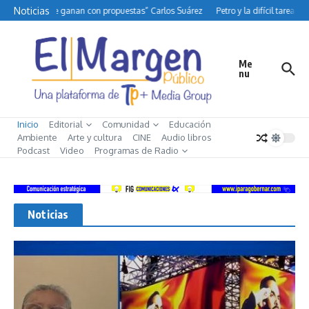
Saltar al contenido
Noticias
mpañas no se ganan con propuestas” Carlos Suárez
Petro y la difícil tarea de 
Me
nu
Inicio
Editorial
Comunidad
Educación
Ambiente
Arte y cultura
CINE
Audio libros
Podcast
Video
Programas de Radio
Noticias