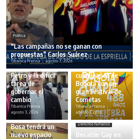
Política
“Las campañas no se ganan con
propuestas” Carlos Suárez
Próximos Eventos
Tibanica Prensa
agosto 7, 2026
Opinión
Bosa celebrará el
Petro y la difícil
cumpleaños de
tarea de
Bogotá con un
gobernar el
gran Festival de
cambio
Cometas
Tibanica Prensa
Tibanica Prensa
agosto 3, 2026
agosto 1, 2026
Comunidad
Derechos humanos
Bosa tendrá un
nuevo espacio
Besatón Gay en