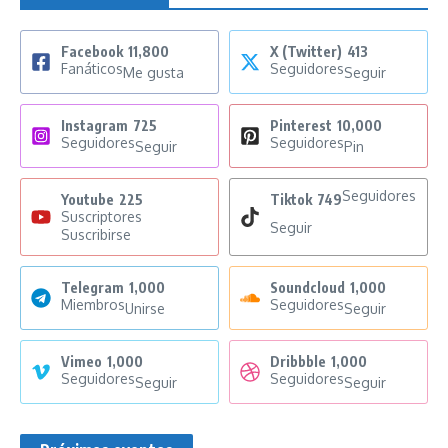
Facebook
11,800
X (Twitter)
413
Fanáticos
Seguidores
Me gusta
Seguir
Instagram
725
Pinterest
10,000
Seguidores
Seguidores
Seguir
Pin
Seguidores
Youtube
225
Tiktok
749
Suscriptores
Seguir
Suscribirse
Telegram
1,000
Soundcloud
1,000
Miembros
Seguidores
Unirse
Seguir
Vimeo
1,000
Dribbble
1,000
Seguidores
Seguidores
Seguir
Seguir