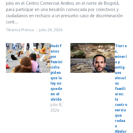
julio en el Centro Comercial Andino, en el norte de Bogotá,
para participar en una besatón convocada por colectivos y
ciudadanos en rechazo a un presunto caso de discriminación
cont...
Tibanica Prensa
julio 24, 2026
Huérf
Tierra
anos
s,
por
minerí
femini
a y
cidio
antig
piden
uos
que la
víncul
ley no
os
quede
famili
en el
ares:
olvido
la
julio 8,
contro
versia
2026
que
rodea
a
Abelar