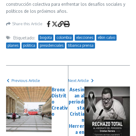
construcción colectiva para enfrentar los desafíos sociales y
políticos de los próximos años.
Share this Article
Etiquetado:
bogota
colombia
elecciones
elkin calvo
planes
politica
presidenciales
tibanica prensa
Previous Article
Next Article
Bronx
Asesin
Distrit
an al
o
periodi
Creativ
sta
o
Cristia
n
Herrer
a en