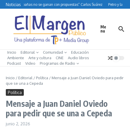
Saltar al contenido
Noticias
“Las campañas no se ganan con propuestas” Carlos Suárez
Petro y la difí
Me
nu
Inicio
Editorial
Comunidad
Educación
Ambiente
Arte y cultura
CINE
Audio libros
Podcast
Video
Programas de Radio
Inicio
/
Editorial
/
Política
/
Mensaje a Juan Daniel Oviedo para pedir
que se una a Cepeda
Política
Mensaje a Juan Daniel Oviedo
para pedir que se una a Cepeda
junio 2, 2026