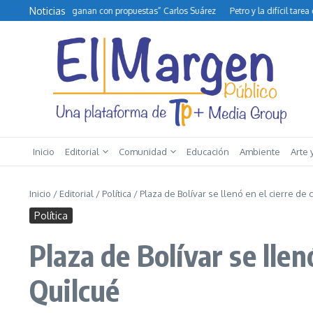
Saltar al contenido
Noticias
as no se ganan con propuestas” Carlos Suárez
Petro y la difícil tarea de gobe
Inicio
Editorial
Comunidad
Educación
Ambiente
Arte 
Inicio
/
Editorial
/
Política
/
Plaza de Bolívar se llenó en el cierre d
Política
Plaza de Bolívar se lle
Quilcué