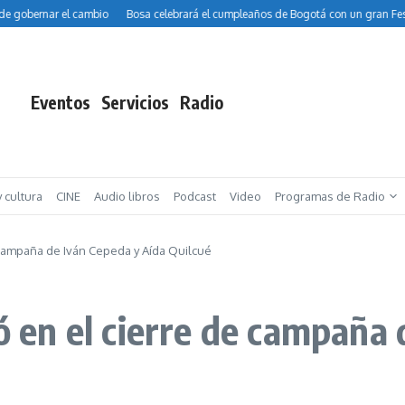
rnar el cambio
Bosa celebrará el cumpleaños de Bogotá con un gran Festival de
Eventos
Servicios
Radio
y cultura
CINE
Audio libros
Podcast
Video
Programas de Radio
e campaña de Iván Cepeda y Aída Quilcué
nó en el cierre de campaña