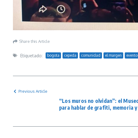
Share this Article
Etiquetado:
bogota
cepeda
comunidad
el margen
evento
Previous Article
“Los muros no olvidan”: el Muse
para hablar de grafiti, memoria y