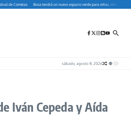
 Cometas
Bosa tendrá un nuevo espacio verde para niñas, niños y familias
Be
sábado, agosto 8, 2026
 de Iván Cepeda y Aída