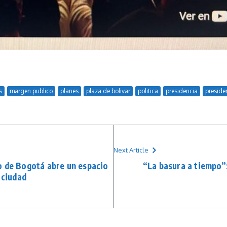
s
margen publico
planes
plaza de bolivar
politica
presidencia
preside
Next Article
o de Bogotá abre un espacio
“La basura a tiempo”
 ciudad