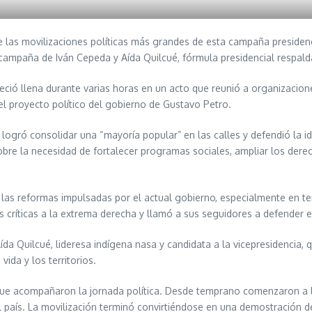
de las movilizaciones políticas más grandes de esta campaña presiden
ampaña de Iván Cepeda y Aída Quilcué, fórmula presidencial respaldad
ió llena durante varias horas en un acto que reunió a organizaciones 
del proyecto político del gobierno de Gustavo Petro.
logró consolidar una “mayoría popular” en las calles y defendió la 
bre la necesidad de fortalecer programas sociales, ampliar los derech
e las reformas impulsadas por el actual gobierno, especialmente en 
 críticas a la extrema derecha y llamó a sus seguidores a defender e
 Quilcué, lideresa indígena nasa y candidata a la vicepresidencia, qu
ida y los territorios.
s que acompañaron la jornada política. Desde temprano comenzaron a 
 país. La movilización terminó convirtiéndose en una demostración de 