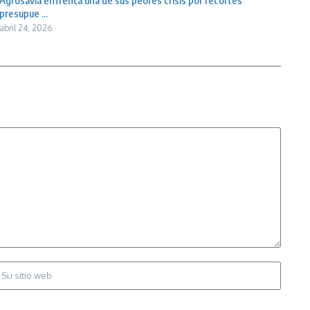
Agrosavia enfrenta una de sus peores crisis por recortes
presupue ...
abril 24, 2026