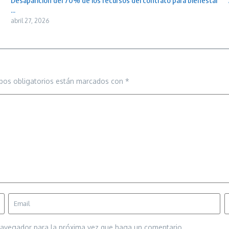
Desaparición del 70% de los recursos del contrato para bienestar
...
abril 27, 2026
pos obligatorios están marcados con
*
 navegador para la próxima vez que haga un comentario.