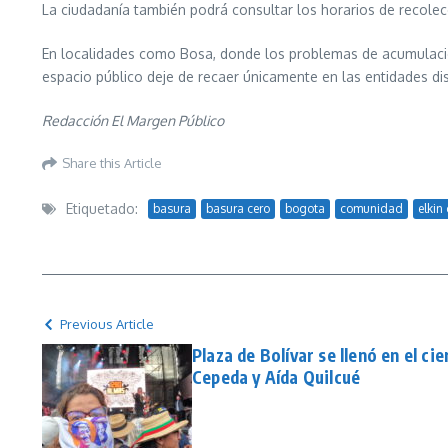
La ciudadanía también podrá consultar los horarios de recole
En localidades como Bosa, donde los problemas de acumulación
espacio público deje de recaer únicamente en las entidades di
Redacción El Margen Público
Share this Article
Etiquetado:
basura
basura cero
bogota
comunidad
elkin
Previous Article
Plaza de Bolívar se llenó en el ci
Cepeda y Aída Quilcué