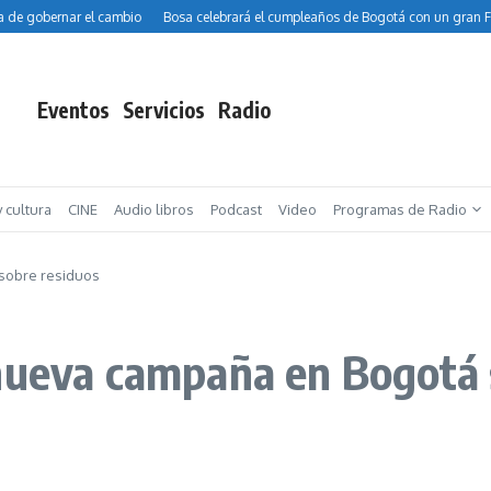
e gobernar el cambio
Bosa celebrará el cumpleaños de Bogotá con un gran Festiv
Eventos
Servicios
Radio
y cultura
CINE
Audio libros
Podcast
Video
Programas de Radio
 sobre residuos
 nueva campaña en Bogotá 