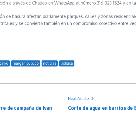
cción a través de Chatico en WhatsApp al número 316 023 1524 y en 
 de basura afectan diariamente parques, calles y zonas residenciales
stritales y se convierta también en un compromiso colectivo entre v
 calvo
margen publico
noticias
politica
Next Article
erre de campaña de Iván
Corte de agua en barrios de 