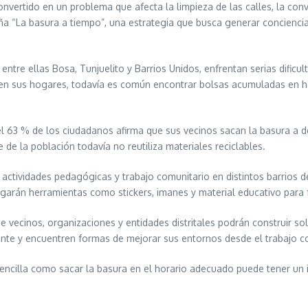
onvertido en un problema que afecta la limpieza de las calles, la con
aña “La basura a tiempo”, una estrategia que busca generar concienc
 entre ellas Bosa, Tunjuelito y Barrios Unidos, enfrentan serias difi
n sus hogares, todavía es común encontrar bolsas acumuladas en ho
el 63 % de los ciudadanos afirma que sus vecinos sacan la basura a 
de la población todavía no reutiliza materiales reciclables.
tividades pedagógicas y trabajo comunitario en distintos barrios de 
egarán herramientas como stickers, imanes y material educativo para fa
 vecinos, organizaciones y entidades distritales podrán construir so
mente y encuentren formas de mejorar sus entornos desde el trabajo c
encilla como sacar la basura en el horario adecuado puede tener un i