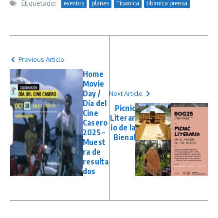
Etiquetado:
eventos
planes
Tibanica
tibanica prensa
Previous Article
Home
Movie
Day /
Next Article
Día del
Picnic
Cine
Literar
Casero
io de la
2025 –
Bienal
Muest
ra de
resulta
dos