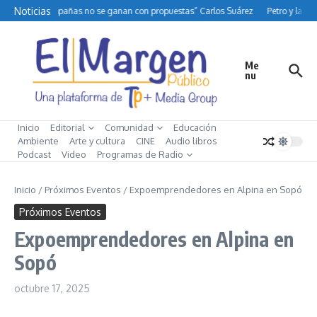
Saltar al contenido
Noticias
“Las campañas no se ganan con propuestas” Carlos Suárez
Petro y la dif
Me
nu
Inicio
Editorial
Comunidad
Educación
Ambiente
Arte y cultura
CINE
Audio libros
Podcast
Video
Programas de Radio
Inicio
/
Próximos Eventos
/
Expoemprendedores en Alpina en Sopó
Próximos Eventos
Expoemprendedores en Alpina en
Sopó
octubre 17, 2025