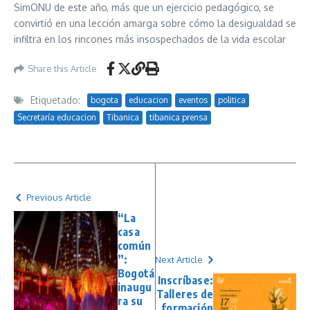
SimONU de este año, más que un ejercicio pedagógico, se
convirtió en una lección amarga sobre cómo la desigualdad se
infiltra en los rincones más insospechados de la vida escolar
Share this Article
Etiquetado:
bogota
educacion
eventos
politica
Secretaría educacion
Tibanica
tibanica prensa
Previous Article
“La
casa
común
”:
Next Article
Bogotá
Inscríbase:
inaugu
Talleres de
ra su
formación