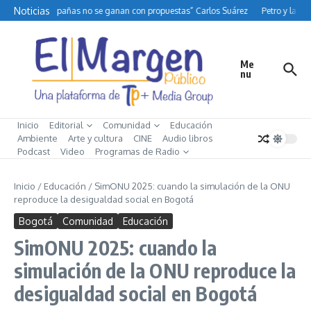
Saltar al contenido
Noticias
“Las campañas no se ganan con propuestas” Carlos Suárez
Petro y la difí
Me
nu
Inicio
Editorial
Comunidad
Educación
Ambiente
Arte y cultura
CINE
Audio libros
Podcast
Video
Programas de Radio
Inicio
/
Educación
/
SimONU 2025: cuando la simulación de la ONU
reproduce la desigualdad social en Bogotá
Bogotá
Comunidad
Educación
SimONU 2025: cuando la
simulación de la ONU reproduce la
desigualdad social en Bogotá