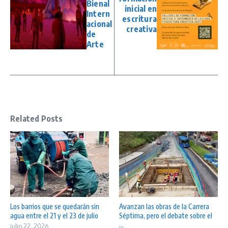
Bienal
inicial en
Intern
escritura
acional
creativa
de
Arte
Related Posts
Los barrios que se quedarán sin
Avanzan las obras de la Carrera
agua entre el 21 y el 23 de julio
Séptima, pero el debate sobre el
...
julio 22, 2026