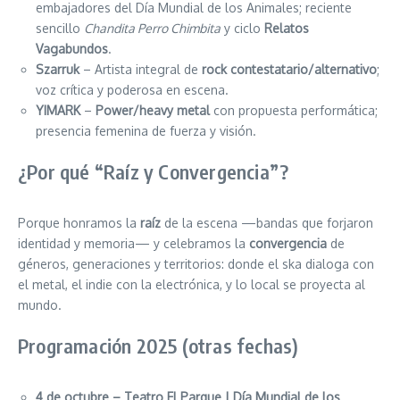
embajadores del Día Mundial de los Animales; reciente
sencillo
Chandita Perro Chimbita
y ciclo
Relatos
Vagabundos
.
Szarruk
– Artista integral de
rock contestatario/alternativo
;
voz crítica y poderosa en escena.
YIMARK
–
Power/heavy metal
con propuesta performática;
presencia femenina de fuerza y visión.
¿Por qué “Raíz y Convergencia”?
Porque honramos la
raíz
de la escena —bandas que forjaron
identidad y memoria— y celebramos la
convergencia
de
géneros, generaciones y territorios: donde el ska dialoga con
el metal, el indie con la electrónica, y lo local se proyecta al
mundo.
Programación 2025 (otras fechas)
4 de octubre – Teatro El Parque | Día Mundial de los