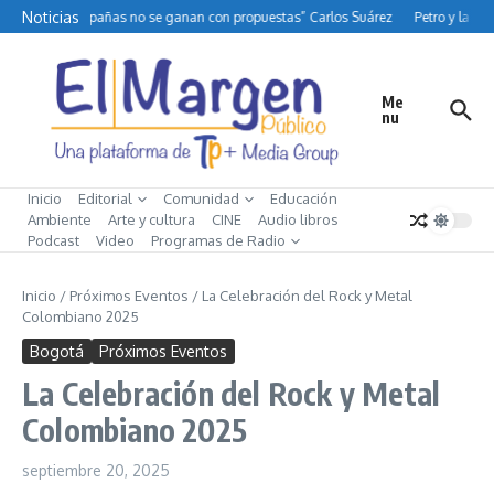
Saltar al contenido
Noticias
“Las campañas no se ganan con propuestas” Carlos Suárez
Petro y la dif
Me
nu
Inicio
Editorial
Comunidad
Educación
Ambiente
Arte y cultura
CINE
Audio libros
Podcast
Video
Programas de Radio
Inicio
/
Próximos Eventos
/
La Celebración del Rock y Metal
Colombiano 2025
Bogotá
Próximos Eventos
La Celebración del Rock y Metal
Colombiano 2025
septiembre 20, 2025