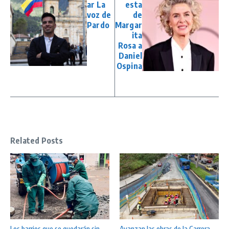
ar La
esta
voz de
de
Pardo
Margar
ita
Rosa a
Daniel
Ospina
Related Posts
Los barrios que se quedarán sin
Avanzan las obras de la Carrera