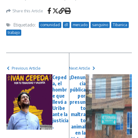
Share this Article
Etiquetado:
comunidad
d1
mercado
sanguino
Tibanica
trabajo
Previous Article
Next Article
Ceped
¡Denun
a, el
cia
hombr
pública
e que
por
llevó a
presun
Uribe
to
ante la
maltra
justicia
to
.
animal
en la