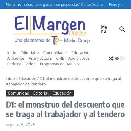
Saltar al contenido
Noticias
“Las campañas no se ganan con propuestas” Carlos Suárez
Petro y la difí
Me
nu
Inicio
Editorial
Comunidad
Educación
Ambiente
Arte y cultura
CINE
Audio libros
Podcast
Video
Programas de Radio
Inicio
/
Educación
/
D1: el monstruo del descuento que se traga al
trabajador y al tendero
Comunidad
Editorial
Educación
D1: el monstruo del descuento que
se traga al trabajador y al tendero
agosto 6, 2025