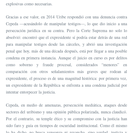
explosivas como necesarias.
Gracias a ese valor, en 2014 Uribe respondió con una denuncia contra
Cepeda —acusándolo de manipular testigos—, lo que dio inicio a una
persecución jurídica en su contra. Pero la Corte Suprema no solo lo
absolvió: encontró que el expresidente sí podría estar detrás de una red
para manipular testigos desde las cárceles, y abrió una investigación
penal que hoy, más de una década después, está por llegar a una posible
condena en primera instancia. Aunque el juicio en curso es por delitos
como soborno y fraude procesal, considerados “menores” en
comparación con otros señalamientos más graves que rodean al
expresidente, el proceso es de una magnitud histórica: por primera vez,
un expresidente de la República se enfrenta a una condena judicial por
intentar entorpecer la justicia.
Cepeda, en medio de amenazas, persecución mediática, ataques desde
sectores del uribismo y una opinión pública polarizada, nunca claudicó.
Por el contrario, su temple ético y su compromiso con la justicia han
sido faro y guía en tiempos de oscuridad institucional. Como él mismo
lo ha dicho, no busca venganza ni revancha, sino verdad, justicia y