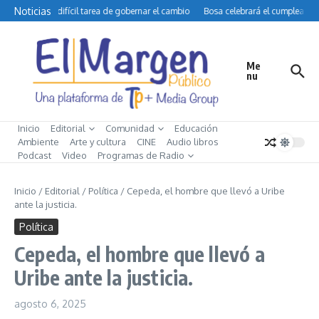
Saltar al contenido
Noticias
Petro y la difícil tarea de gobernar el cambio
Bosa celebrará el cumpleaños 
Me
nu
Inicio
Editorial
Comunidad
Educación
Ambiente
Arte y cultura
CINE
Audio libros
Podcast
Video
Programas de Radio
Inicio
/
Editorial
/
Política
/
Cepeda, el hombre que llevó a Uribe
ante la justicia.
Política
Cepeda, el hombre que llevó a
Uribe ante la justicia.
agosto 6, 2025