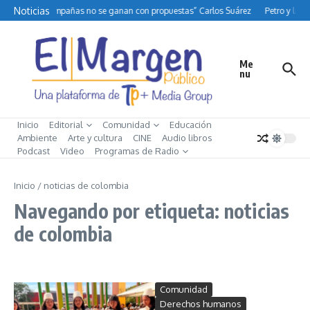
Saltar al contenido
Noticias
“Las campañas no se ganan con propuestas” Carlos Suárez
Petro y la di
Me
nu
Inicio
Editorial
Comunidad
Educación
Ambiente
Arte y cultura
CINE
Audio libros
Podcast
Video
Programas de Radio
Inicio
/
noticias de colombia
Navegando por etiqueta: noticias
de colombia
Comunidad
Derechos humanos