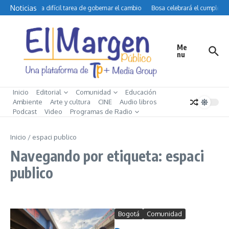
Saltar al contenido
Noticias
Petro y la difícil tarea de gobernar el cambio
Bosa celebrará el cumpleaño
Me
nu
Inicio
Editorial
Comunidad
Educación
Ambiente
Arte y cultura
CINE
Audio libros
Podcast
Video
Programas de Radio
Inicio
/
espaci publico
Navegando por etiqueta: espaci
publico
Bogotá
Comunidad