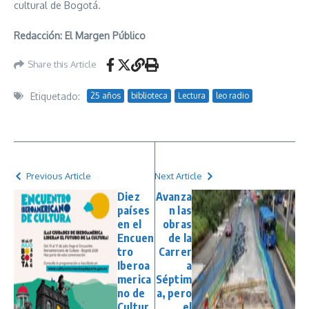
cultural de Bogotá.
Redacción: El Margen Público
Share this Article
Etiquetado:
25 años
biblioteca
Lectura
leo radio
Previous Article
Next Article
Diez
Avanza
países
n las
en el
obras
Encuen
de la
tro
Carrer
Iberoa
a
merica
Séptim
no de
a, pero
Cultur
el