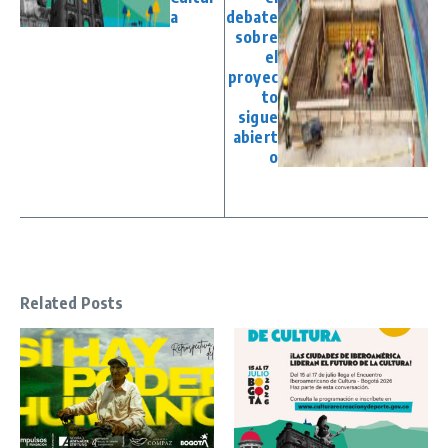
a
debate
sobre
el
proyec
to
sigue
abiert
o
Related Posts