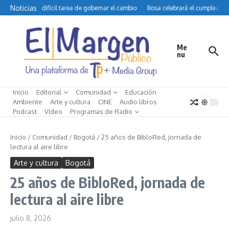
Saltar al contenido
Noticias
Petro y la difícil tarea de gobernar el cambio
Bosa celebrará el cumpleaños 
Me
nu
Inicio
Editorial
Comunidad
Educación
Ambiente
Arte y cultura
CINE
Audio libros
Podcast
Video
Programas de Radio
Inicio
/
Comunidad
/
Bogotá
/
25 años de BibloRed, jornada de
lectura al aire libre
Arte y cultura
Bogotá
25 años de BibloRed, jornada de
lectura al aire libre
julio 8, 2026