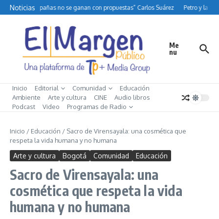
Saltar al contenido
Noticias
“Las campañas no se ganan con propuestas” Carlos Suárez
Petro y la difí
Me
nu
Inicio
Editorial
Comunidad
Educación
Ambiente
Arte y cultura
CINE
Audio libros
Podcast
Video
Programas de Radio
Inicio
/
Educación
/
Sacro de Virensayala: una cosmética que
respeta la vida humana y no humana
Arte y cultura
Bogotá
Comunidad
Educación
Sacro de Virensayala: una
cosmética que respeta la vida
humana y no humana