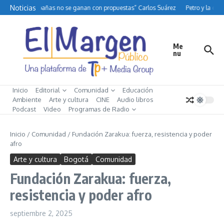
Saltar al contenido
Noticias
“Las campañas no se ganan con propuestas” Carlos Suárez
Petro y la difíc
Me
nu
Inicio
Editorial
Comunidad
Educación
Ambiente
Arte y cultura
CINE
Audio libros
Podcast
Video
Programas de Radio
Inicio
/
Comunidad
/
Fundación Zarakua: fuerza, resistencia y poder
afro
Arte y cultura
Bogotá
Comunidad
Fundación Zarakua: fuerza,
resistencia y poder afro
septiembre 2, 2025