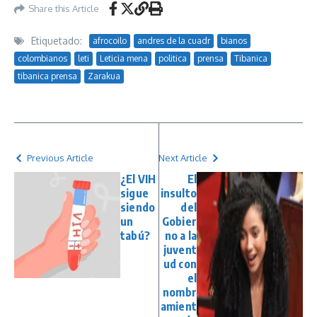
Share this Article
Etiquetado:
afrocoilo
andres de la cuadr
bianos
colombianos
leti
Leticia mena
politica
prensa
Tibanica
tibanica prensa
Zarakua
Previous Article
Next Article
¿El VIH
El
sigue
insulto
siendo
del
un
Gobier
tabú?
no a la
juvent
ud con
el
nombr
amient