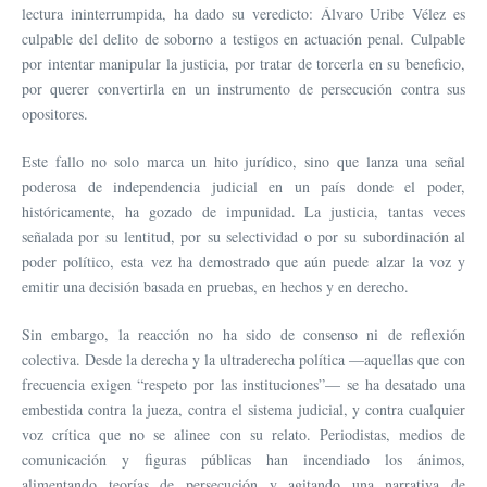
lectura ininterrumpida, ha dado su veredicto: Álvaro Uribe Vélez es
culpable del delito de soborno a testigos en actuación penal. Culpable
por intentar manipular la justicia, por tratar de torcerla en su beneficio,
por querer convertirla en un instrumento de persecución contra sus
opositores.
Este fallo no solo marca un hito jurídico, sino que lanza una señal
poderosa de independencia judicial en un país donde el poder,
históricamente, ha gozado de impunidad. La justicia, tantas veces
señalada por su lentitud, por su selectividad o por su subordinación al
poder político, esta vez ha demostrado que aún puede alzar la voz y
emitir una decisión basada en pruebas, en hechos y en derecho.
Sin embargo, la reacción no ha sido de consenso ni de reflexión
colectiva. Desde la derecha y la ultraderecha política —aquellas que con
frecuencia exigen “respeto por las instituciones”— se ha desatado una
embestida contra la jueza, contra el sistema judicial, y contra cualquier
voz crítica que no se alinee con su relato. Periodistas, medios de
comunicación y figuras públicas han incendiado los ánimos,
alimentando teorías de persecución y agitando una narrativa de