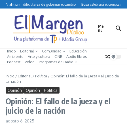
Saltar al contenido
Noticias
Petro y la difícil tarea de gobernar el cambio
Bosa celebrará el cumpleaños 
Me
nu
Inicio
Editorial
Comunidad
Educación
Ambiente
Arte y cultura
CINE
Audio libros
Podcast
Video
Programas de Radio
Inicio
/
Editorial
/
Política
/
Opinión: El fallo de la jueza y el juicio de
la nación
Opinión
Opinión
Política
Opinión: El fallo de la jueza y el
juicio de la nación
agosto 6, 2025