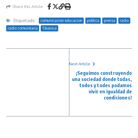
Share this Article
Etiquetado:
comunicacion educacion
politica
prensa
radio
radio comunitaria
Tibanica
Next Article
¡Seguimos construyendo
una sociedad donde todas,
todos y todes podamos
vivir en igualdad de
condiciones!