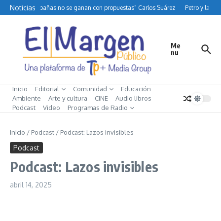
Saltar al contenido
Noticias
“Las campañas no se ganan con propuestas” Carlos Suárez
Petro y la difí
Me
nu
Inicio
Editorial
Comunidad
Educación
Ambiente
Arte y cultura
CINE
Audio libros
Podcast
Video
Programas de Radio
Inicio
/
Podcast
/
Podcast: Lazos invisibles
Podcast
Podcast: Lazos invisibles
abril 14, 2025