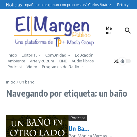
Saltar al contenido
Noticias
“Las campañas no se ganan con propuestas” Carlos Suárez
Petro y la di
Me
nu
Inicio
Editorial
Comunidad
Educación
Ambiente
Arte y cultura
CINE
Audio libros
Podcast
Video
Programas de Radio
Inicio
/
un baño
Navegando por etiqueta: un baño
Podcast
Un Ba...
Por: Mónica Vargas –