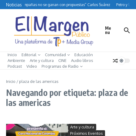
Saltar al contenido
Noticias
“Las campañas no se ganan con propuestas” Carlos Suárez
Petro y la di
Me
nu
Inicio
Editorial
Comunidad
Educación
Ambiente
Arte y cultura
CINE
Audio libros
Podcast
Video
Programas de Radio
Inicio
/
plaza de las americas
Navegando por etiqueta: plaza de
las americas
Arte y cultura
Próximos Eventos