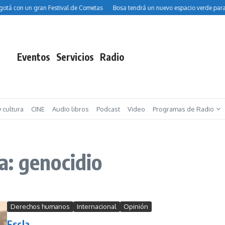
tá con un gran Festival de Cometas
Bosa tendrá un nuevo espacio verde para ni
Eventos
Servicios
Radio
y cultura
CINE
Audio libros
Podcast
Video
Programas de Radio
a: genocidio
Derechos humanos
Internacional
Opinión
Escla...