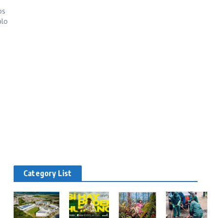
os
blo
Category List