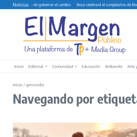
Saltar al contenido
Noticias
o y la difícil tarea de gobernar el cambio
Bosa celebrará el cumpleaños de Bogo
Inicio
Editorial
Comunidad
Educación
Ambiente
Arte 
Inicio
/
genocidio
Navegando por etiquet