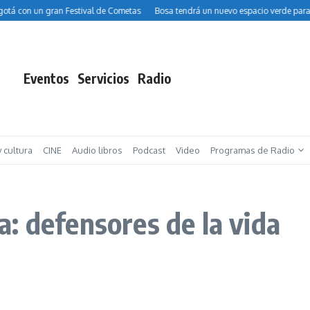
tá con un gran Festival de Cometas
Bosa tendrá un nuevo espacio verde para ni
Eventos
Servicios
Radio
y cultura
CINE
Audio libros
Podcast
Video
Programas de Radio
: defensores de la vida