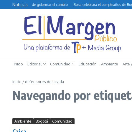
Saltar al contenido
Noticias
o y la difícil tarea de gobernar el cambio
Bosa celebrará el cumpleaños de Bogo
Inicio
Editorial
Comunidad
Educación
Ambiente
Arte 
Inicio
/
defensores de la vida
Navegando por etiqueta
Ambiente
Bogotá
Comunidad
Caica...