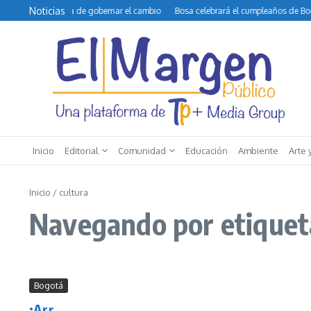
Saltar al contenido
Noticias
o y la difícil tarea de gobernar el cambio
Bosa celebrará el cumpleaños de Bogot
Inicio
Editorial
Comunidad
Educación
Ambiente
Arte 
Inicio
/
cultura
Navegando por etiqueta
Bogotá
¡Arr...