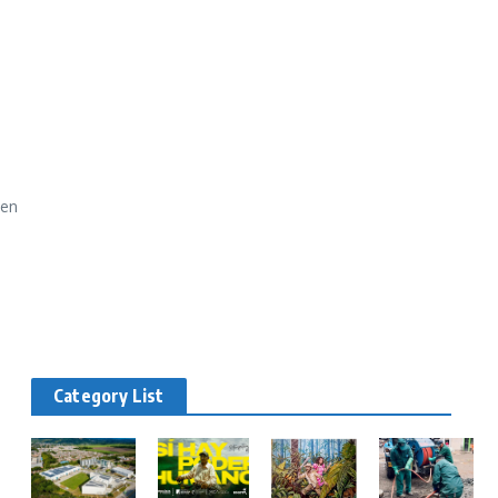
ben
Category List