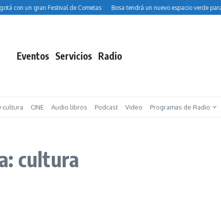
á con un gran Festival de Cometas
Bosa tendrá un nuevo espacio verde para niñ
Eventos
Servicios
Radio
y cultura
CINE
Audio libros
Podcast
Video
Programas de Radio
: cultura