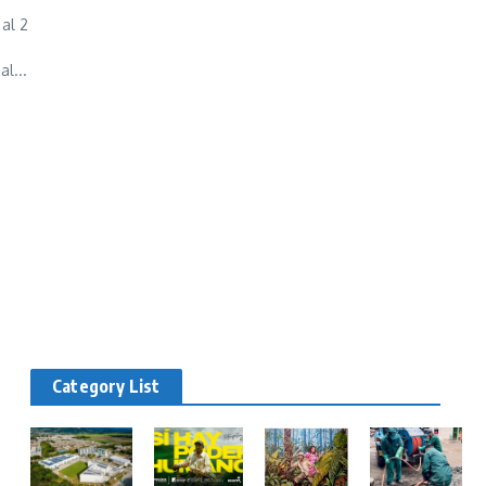
al 2
l...
Category List