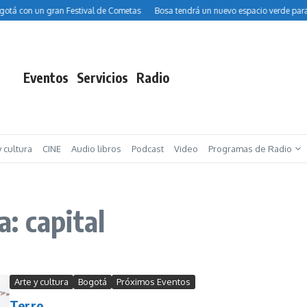
tá con un gran Festival de Cometas
Bosa tendrá un nuevo espacio verde para ni
Eventos
Servicios
Radio
y cultura
CINE
Audio libros
Podcast
Video
Programas de Radio
: capital
Arte y cultura
Bogotá
Próximos Eventos
Terro...