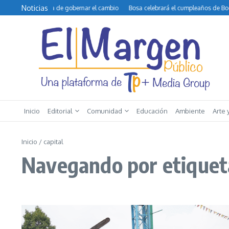
Saltar al contenido
Noticias
o y la difícil tarea de gobernar el cambio
Bosa celebrará el cumpleaños de Bogo
Inicio
Editorial
Comunidad
Educación
Ambiente
Arte 
Inicio
/
capital
Navegando por etiqueta