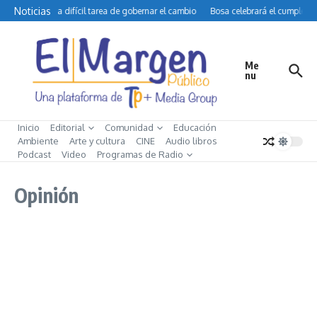
Saltar al contenido
Noticias
Petro y la difícil tarea de gobernar el cambio
Bosa celebrará el cumpleañ
Me
nu
Inicio
Editorial
Comunidad
Educación
Ambiente
Arte y cultura
CINE
Audio libros
Podcast
Video
Programas de Radio
Opinión